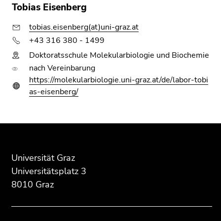
Tobias Eisenberg
tobias.eisenberg(at)uni-graz.at
+43 316 380 - 1499
Doktoratsschule Molekularbiologie und Biochemie
nach Vereinbarung
https://molekularbiologie.uni-graz.at/de/labor-tobi
as-eisenberg/
Beginn
Ende
Ende
des
dieses
dieses
Seitenbereichs:
Seitenbereichs.
Seitenbereichs.
Universität Graz
Zusatzinformationen:
Zur
Zur
Universitätsplatz 3
Übersicht
Übersicht
8010 Graz
der
der
Seitenbereiche
Seitenbereiche