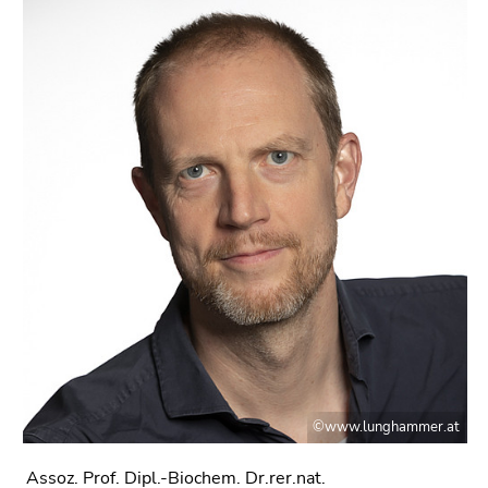
Seitenbereichs.
Zur
Übersicht
der
Seitenbereiche
©www.lunghammer.at
Assoz. Prof. Dipl.-Biochem. Dr.rer.nat.