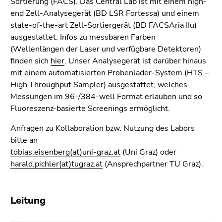
Sortierung (FACS). Das Central Lab ist mit einem high-
4)
end Zell-Analysegerät (BD LSR Fortessa) und einem
Zu
state-of-the-art Zell-Sortiergerät (BD FACSAria IIu)
den
ausgestattet. Infos zu messbaren Farben
Zusatzinformationen
(Wellenlängen der Laser und verfügbare Detektoren)
(Zugriffstaste
finden sich
hier
. Unser Analysegerät ist darüber hinaus
5)
mit einem automatisierten Probenlader-System (HTS –
Zu
High Throughput Sampler) ausgestattet, welches
den
Messungen im 96-/384-well Format erlauben und so
Seiteneinstellungen
Fluoreszenz-basierte Screenings ermöglicht.
(Benutzer/Sprache)
(Zugriffstaste
Anfragen zu Kollaboration bzw. Nutzung des Labors
8)
bitte an
Zur
tobias.eisenberg(at)uni-graz.at
(Uni Graz) oder
Suche
harald.pichler(at)tugraz.at
(Ansprechpartner TU Graz).
(Zugriffstaste
9)
Leitung
Ende
dieses