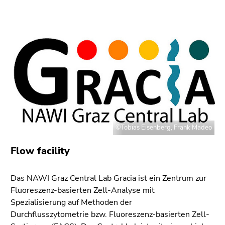
bestätigen
Sie diesen
Link.
Beginn
Zum
des
Inhalt
Seitenbereichs:
(Zugriffstaste
Seitenbereiche:
1)
Zur
Positionsanzeige
(Zugriffstaste
©Tobias Eisenberg, Frank Madeo
2)
Zur
Flow facility
Hauptnavigation
(Zugriffstaste
Das NAWI Graz Central Lab Gracia ist ein Zentrum zur
3)
Fluoreszenz-basierten Zell-Analyse mit
Zur
Spezialisierung auf Methoden der
Unternavigation
Durchflusszytometrie bzw. Fluoreszenz-basierten Zell-
(Zugriffstaste