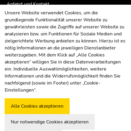
Anfahrt und Kontakt
Kommunikation und Öffentlichkeitsarbeit
Unsere Website verwendet Cookies, um die
grundlegende Funktionalität unserer Website zu
Moodle
gewährleisten sowie die Zugriffe auf unserer Website zu
UNIGRAZonline
analysieren bzw. um Funktionen für Soziale Medien und
Impressum
zielgerichtete Werbung anbieten zu können. Hierzu ist es
Datenschutzerklärung
nötig Informationen an die jeweiligen Dienstanbieter
Cookie-Einstellungen
weiterzugeben. Mit dem Klick auf „Alle Cookies
Barrierefreiheitserklärung
akzeptieren“ willigen Sie in diese Datenverarbeitungen
ein. Individuelle Auswahlmöglichkeiten, weitere
Informationen und die Widerrufsmöglichkeit finden Sie
nachfolgend (sowie im Footer) unter „Cookie-
Wetterstation
Uni Graz
Einstellungen“.
Alle Cookies akzeptieren
Nur notwendige Cookies akzeptieren